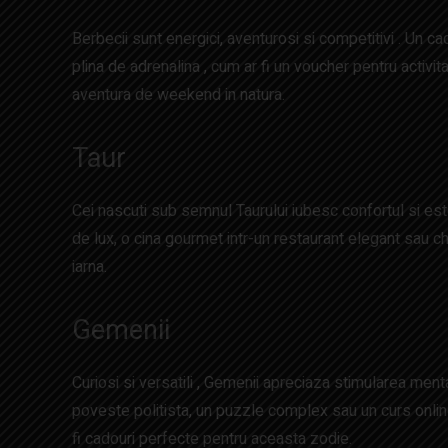
Berbecii sunt energici, aventurosi si competitivi . Un c
plina de adrenalina , cum ar fi un voucher pentru activi
aventura de weekend in natura.
Taur
Cei nascuti sub semnul Taurului iubesc confortul si este
de lux, o cina gourmet intr-un restaurant elegant sau ch
iarna.
Gemenii
Curiosi si versatili , Gemenii apreciaza stimularea ment
poveste politista, un puzzle complex sau un curs online
fi cadouri perfecte pentru aceasta zodie.