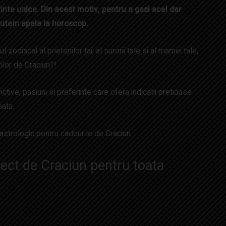
inte unice. Din acest motiv, pentru a gasi acel dar
, putem apela la horoscop.
odiacal al prietenilor tai, al surorii tale si al mamei tale,
rilor de Craciun?!
ctive, pasiuni si preferinte care ofera indicatii pretioase
bata.
 astrologic pentru cadourile de Craciun.
ect de Craciun pentru toata