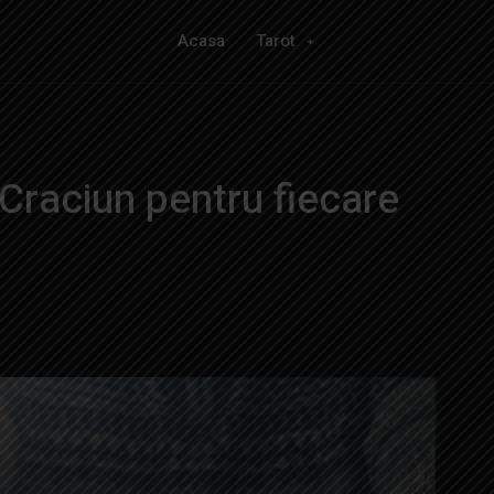
Acasa
Tarot
 Craciun pentru fiecare