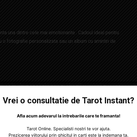
nta una dintre cele mai emotionante . Cadoul ideal pentru
u o fotografie personalizata sau un album cu amintiri de
rora le place sa straluceasca . Un cadou potrivit ar putea
esigner sau o experienta de prima clasa care ii face sa se
Vrei o consultatie de Tarot Instant?
Afla acum adevarul la intrebarile care te framanta!
Tarot Online. Specialisti nostri te vor ajuta.
Prezicerea viitorului prin ghicitul in carti este la indemana ta.