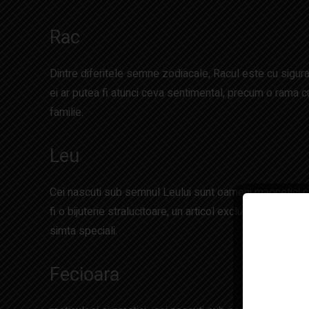
Rac
Dintre diferitele semne zodiacale, Racul este cu sigura
ei ar putea fi atunci ceva sentimental, precum o rama c
familie.
Leu
Cei nascuti sub semnul Leului sunt oameni magnetici ca
fi o bijuterie stralucitoare, un articol exclusivist de d
simta speciali.
Fecioara