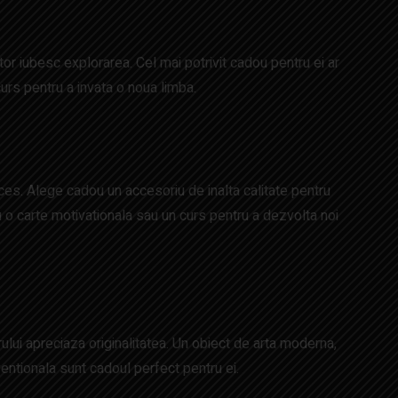
or iubesc explorarea. Cel mai potrivit cadou pentru ei ar
curs pentru a invata o noua limba.
succes. Alege cadou un accesoriu de inalta calitate pentru
 o carte motivationala sau un curs pentru a dezvolta noi
rului apreciaza originalitatea. Un obiect de arta moderna,
entionala sunt cadoul perfect pentru ei.