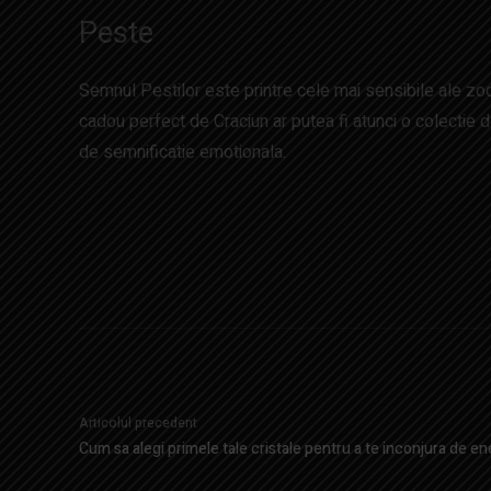
Peste
Semnul Pestilor este printre cele mai sensibile ale zodia
cadou perfect de Craciun ar putea fi atunci o colectie d
de semnificatie emotionala.
Articolul precedent
Cum sa alegi primele tale cristale pentru a te inconjura de en