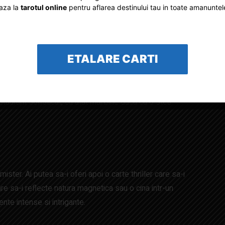
 iubesc ordinea. Alegerea a ceva util, dar rafinat, cum ar fi
aza la
tarotul online
pentru aflarea destinului tau in toate amanuntel
ator elegant de birou, va demonstra ca intelegeti natura
ETALARE CARTI
adoul perfect de Craciun ar putea fi un obiect de arta
staurant sofisticat, cu atat mai bine daca cu o stea
ister. Ai putea sa-i oferi apoi o carte thriller care sa-i
 sa-i reflecte natura magnetica sau o cina intr-un
nte intense si intrigante.