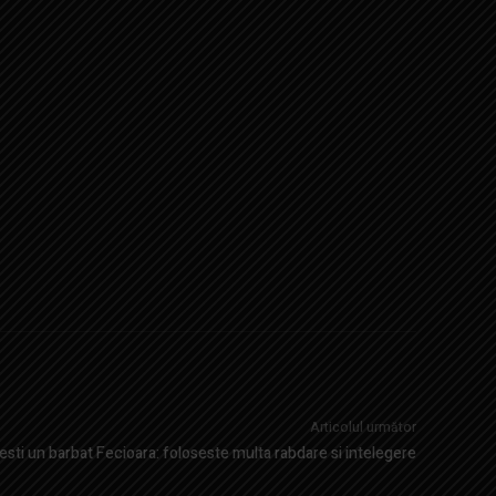
Articolul următor
sti un barbat Fecioara: foloseste multa rabdare si intelegere