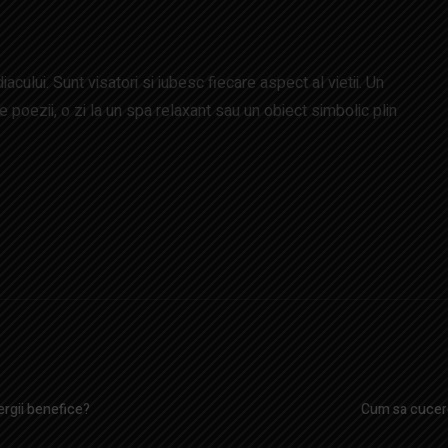
cului. Sunt visatori si iubesc fiecare aspect al vietii. Un
e poezii, o zi la un spa relaxant sau un obiect simbolic plin
ergii benefice?
Cum sa cucere