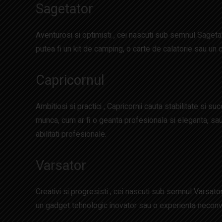
Sagetator
Aventurosi si optimisti , cei nascuti sub semnul Sagetat
putea fi un kit de camping, o carte de calatorie sau un 
Capricornul
Ambitiosi si practici , Capricornii cauta stabilitate si 
munca, cum ar fi o geanta profesionala si eleganta, sau
abilitati profesionale.
Varsator
Creativi si progresisti , cei nascuti sub semnul Varsato
un gadget tehnologic inovator sau o experienta neconv