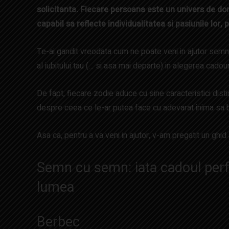
solicitanta. Fiecare persoana este un univers de dor
capabil sa reflecte individualitatea si pasiunile lor
Te-ai gandit vreodata cum ne poate veni in ajutor semnul z
al iubitului tau (… si asa mai departe) in alegerea cadou
De fapt, fiecare zodie aduce cu sine caracteristici distin
despre ceea ce le-ar putea face cu adevarat inima sa 
Asa ca, pentru a va veni in ajutor, v-am pregatit un ghid
Semn cu semn: iata cadoul perf
lumea
Berbec