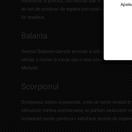
meticulosi si practici , cei nascuti sub semnul Fecioarei
Apele
un set de produse de ingrijire personala sau un organiz
lor analitica.
Balanta
Semnul Balantei iubeste armonia si eleganta . Asadar, c
rafinat, o rochie la moda sau o cina romantica intr-un re
Michelin.
Scorpionul
Scorpionul, intens si pasional , este un semn invaluit in m
stimuleze mintea aventuroasa, un parfum seducator care
restaurant exotic pentru a-i satisface dorinta de experie