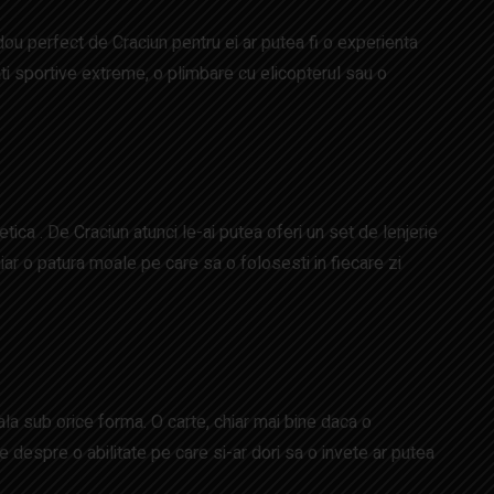
adou perfect de Craciun pentru ei ar putea fi o experienta
tati sportive extreme, o plimbare cu elicopterul sau o
tica . De Craciun atunci le-ai putea oferi un set de lenjerie
iar o patura moale pe care sa o folosesti in fiecare zi
ala sub orice forma. O carte, chiar mai bine daca o
 despre o abilitate pe care si-ar dori sa o invete ar putea