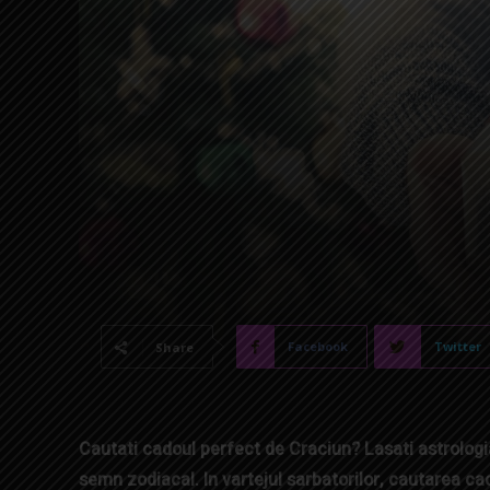
Facebook
Twitter
Share
Cautati cadoul perfect de Craciun? Lasati astrologia
semn zodiacal. In vartejul sarbatorilor, cautarea c