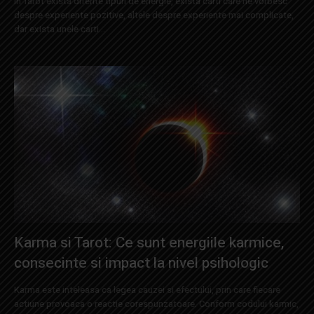
In Tarot exista diferite tipuri de energie, exista carti care ne vorbesc
despre experiente pozitive, altele despre experiente mai complicate,
dar exista unele carti...
Karma si Tarot: Ce sunt energiile karmice,
consecinte si impact la nivel psihologic
Karma este inteleasa ca legea cauzei si efectului, prin care fiecare
actiune provoaca o reactie corespunzatoare. Conform codului karmic,