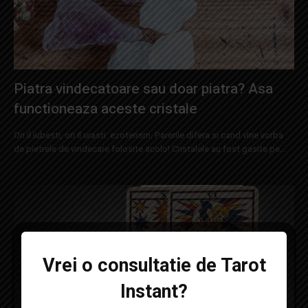
Piatra vindecatoare sau doar piatra? Asa
functioneaza aceste cristale
Ori il iubesti, ori il urasti: ezoterism. Parerile difera si cand vine vorba
de pietrele de vindecare folosite acolo! Cristalele au fost gasite pe...
Vrei o consultatie de Tarot
Instant?