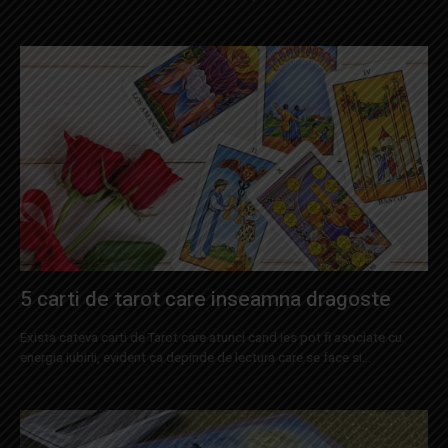
5 carti de tarot care inseamna dragoste
Exista cateva carti de Tarot care atunci cand ies pot fi asociate cu
energia iubirii, evident ca depinde de lectura care se face si...