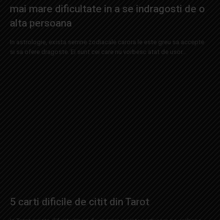
mai mare dificultate in a se indragosti de o
alta persoana
In astrologie, exista semne zodiacale carora le este greu sa accepte
si sa ofere dragoste. Ei sunt cei care nu vorbesc atat de usor...
5 carti dificile de citit din Tarot