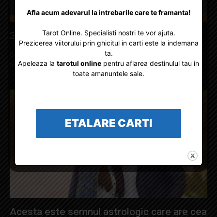
Afla acum adevarul la intrebarile care te framanta!
Tarot Online. Specialisti nostri te vor ajuta.
3 moduri in care tarotul te poate ajuta
Prezicerea viitorului prin ghicitul in carti este la indemana
ta.
Cand am descoperit Tarotul pentru prima data, nu mi-am imaginat
Apeleaza la
tarotul online
pentru aflarea destinului tau in
niciodata tot ce va face pentru mine si tot ce m-ar putea ajuta in...
toate amanuntele sale.
ETALARE CARTI
Acesta este semnul astrologic care are cea