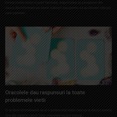
Exista multe mituri in jurul Tarotului, majoritatea au prosperat din
cauza dezinformarii pe acest subiect sau pentru ca au devenit idei pe
care oamenii...
Oracolele dau raspunsuri la toate
problemele vietii
Ti-ai dorit intotdeauna sa ai o putere mai mare care sa ia decizii pentru
tine din cand in cand? Desi oracolele nu pot inlocui...