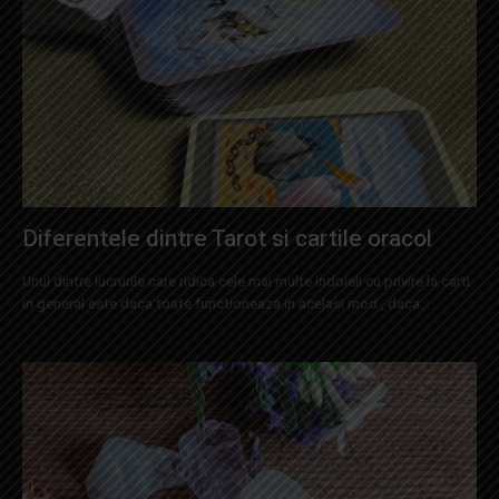
Diferentele dintre Tarot si cartile oracol
Unul dintre lucrurile care ridica cele mai multe indoieli cu privire la carti
in general este daca toate functioneaza in acelasi mod , daca...