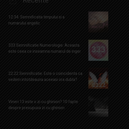
Recente
12:34: Semnificatia timpului si a
numarului angelic
333 Semnificatie Numerologie: Aceasta
este ceea ce inseamna numarul de inger
22:22 Semnificatie: Este o coincidenta ca
vedem intotdeauna aceeasi ora dubla?
Vineri 13 este o zi cu ghinion? 10 fapte
despre presupusa zi cu ghinion