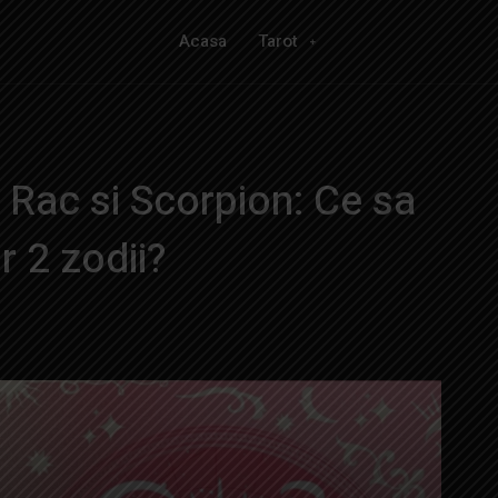
Acasa
Tarot
 Rac si Scorpion: Ce sa
r 2 zodii?