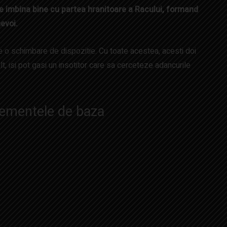
 se imbina bine cu partea hranitoare a Racului, formand
nevoi.
 o schimbare de dispozitie. Cu toate acestea, acesti doi
alt, isi pot gasi un insotitor care sa cerceteze adancurile
lementele de baza