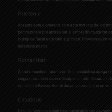
Prietenie
Aceasta este o prietenie care este marcata de loialitat
pentru putere pot aparea pur si simplu din cauza cat de
in timp ce Racul este cald si primitor. Provocarea lor 
agresiune pasiva.
Romantism
Acest romantism face furori. Sunt capabili sa ajunga in 
singura persoana cu care Scorpionul este dispus sa devin
sensibile a Racului. Acesti doi se vor sustine si se vor 
Casatorie
Racul si Scorpionul sunt bine practicati in arta devota