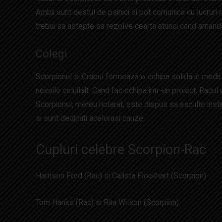
Ambii sunt destul de psihici si pot comunica cu lucruri m
trebui sa astepte sa rezolve cearta atunci cand amandoi 
Colegi
Scorpionul si Crabul formeaza o echipa solida in medii
nevoile celuilalt. Cand fac echipa intr-un proiect, Racul 
Scorpionul, mereu hotarat, este dispus sa asculte instin
si sunt dedicati acelorasi cauze.
Cupluri celebre Scorpion-Rac
Harrison Ford (Rac) si Calista Flockhart (Scorpion)
Tom Hanks (Rac) si Rita Wilson (Scorpion)