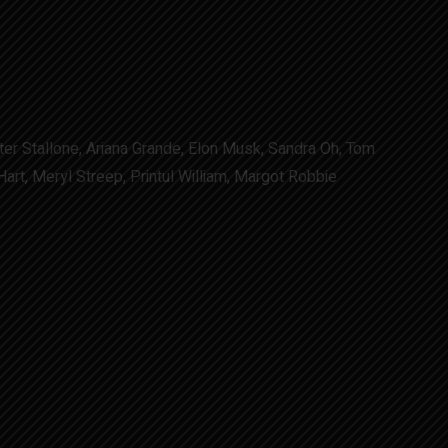
ter Stallone, Ariana Grande, Elon Musk, Sandra Oh, Tom
art, Meryl Streep, Printul William, Margot Robbie