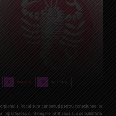
Pinterest
WhatsApp
orpionul si Racul sunt cunoscuti pentru conexiunea lor
impartasesc o intelegere intrinseca si o sensibilitate