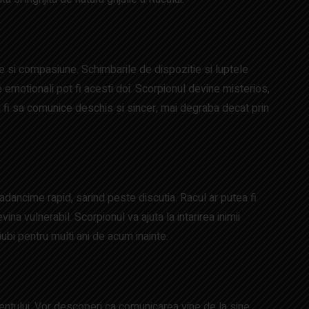
e si compasiune. Schimbarile de dispozitie si luptele
 emotionali pot fi acesti doi. Scorpionul devine misterios,
va fi sa comunice deschis si sincer, mai degraba decat prin
adancime rapid, sarind peste discutia. Racul ar putea fi
a vulnerabil. Scorpionul va ajuta la intarirea inimii
iubi pentru multi ani de acum inainte.
mentului. Vor descoperi ca comunicarea vine de la sine.