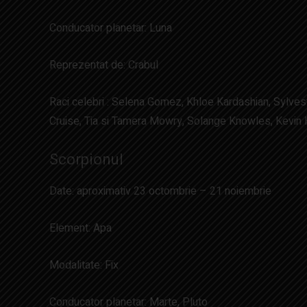
Conducator planetar: Luna
Reprezentat de: Crabul
Raci celebri : Selena Gomez, Khloe Kardashian, Sylves
Cruise, Tia si Tamera Mowry, Solange Knowles, Kevin H
Scorpionul
Date: aproximativ 23 octombrie – 21 noiembrie
Element: Apa
Modalitate: Fix
Conducator planetar: Marte, Pluto