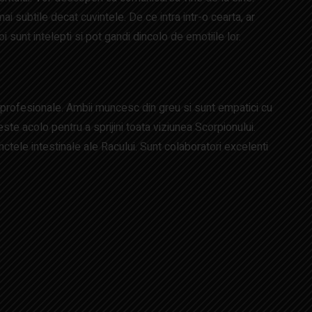
ai subtile decat cuvintele. De ce intra intr-o cearta, ar
sunt intelepti si pot gandi dincolo de emotiile lor.
 profesionale. Ambii muncesc din greu si sunt empatici cu
este acolo pentru a sprijini toata viziunea Scorpionului.
ctele intestinale ale Racului. Sunt colaboratori excelenti