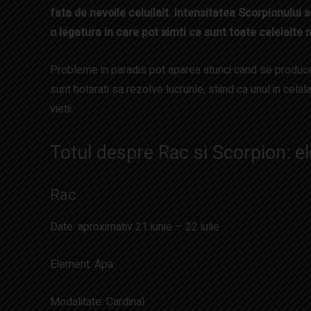
fata de nevoile celuilalt. Intensitatea Scorpionului
o legatura in care pot simti ca sunt toate celelalte 
Probleme in paradis pot aparea atunci cand se produce
sunt hotarati sa rezolve lucrurile, stiind ca unul in celal
vietii.
Totul despre Rac si Scorpion: e
Rac
Date: aproximativ 21 iunie – 22 iulie
Element: Apa
Modalitate: Cardinal