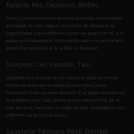
Balanta: Rac, Capricorn, Berbec
Fiind o creatura oarecum deschisa si sociala, vei fi complet
descurajat de caile rigide si structurate ale Racului si ale
Capricornului. Sapi echilibrul si oricine are prea mult foc s-ar
putea sa te indeparteze, motiv pentru care este cel mai bine
pentru tine sa eviti sa ai de-a face cu Berbecul.
Scorpion: Leu, Varsator, Taur
Reputatia ta te precede si esti cunoscut drept cel feroce,
tocmai de aceea pur si simplu nu poti tolera Leul si
Varsatorul. Iti pun pe nervi, asa este. S-ar putea sa incerci sa
te stabilesti cu un Taur, pentru ca ii vei admira forta, dar in
cele din urma, Taurul pur si simplu nu este compatibil cu tine,
indiferent cat de mult ai incerca.
Sagetator: Fecioara, Pesti, Gemeni