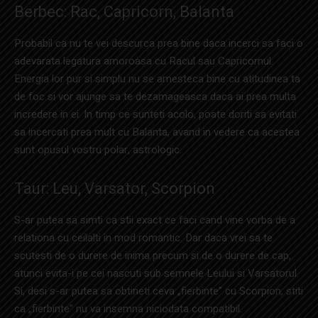
Berbec: Rac, Capricorn, Balanta
Probabil ca nu te vei descurca prea bine daca incerci sa faci o
adevarata legatura amoroasa cu Racul sau Capricornul.
Energia lor pur si simplu nu se amesteca bine cu atitudinea ta
de foc si vor ajunge sa te dezamageasca daca ai prea multa
incredere in ei. In timp ce sunteti acolo, poate doriti sa evitati
sa incercati prea mult cu Balanta, avand in vedere ca acestea
sunt opusul vostru polar, astrologic.
Taur: Leu, Varsator, Scorpion
S-ar putea sa simti ca stii exact ce faci cand vine vorba de a
relationa cu ceilalti in mod romantic. Dar daca vrei sa te
scutesti de o durere de inima precum si de o durere de cap,
atunci evita-i pe cei nascuti sub semnele Leului si Varsatorul.
Si, desi s-ar putea sa obtineti ceva „fierbinte” cu Scorpion, stiti
ca „fierbinte” nu va insemna niciodata compatibil.