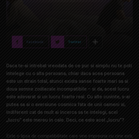
Facebook
Twitter
Daca te-ai intrebat vreodata de ce pur si simplu nu te poti
intelege cu o alta persoana, chiar daca acea persoana
este un strain total, atunci exista sanse foarte mari sa ai
doua semne zodiacale incompatibile – si da, acest lucru
este adevarat si un lucru foarte real. Cu alte cuvinte, s-ar
putea sa ai o aversiune cosmica fata de unii oameni si,
indiferent cat de mult ai incerca sa te intelegi, acel
„lucru” este mereu in cale. Deci, ce este acel „lucru”?
Este o lipsa de compatibilitate care vine impreuna cu cine esti,