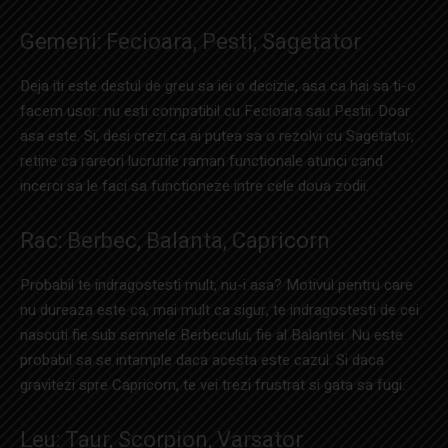
Gemeni: Fecioara, Pesti, Sagetator
Deja iti este destul de greu sa iei o decizie, asa ca hai sa ti-o
facem usor: nu esti compatibil cu Fecioara sau Pestii. Doar
asa este. Si, desi crezi ca ai putea sa o rezolvi cu Sagetator,
retine ca rareori lucrurile raman functionale atunci cand
incerci sa le faci sa functioneze intre cele doua zodii.
Rac: Berbec, Balanta, Capricorn
Probabil te indragostesti mult, nu-i asa? Motivul pentru care
nu dureaza este ca, mai mult ca sigur, te indragostesti de cei
nascuti fie sub semnele Berbecului, fie al Balantei. Nu este
probabil sa se intample daca acesta este cazul. Si daca
gravitezi spre Capricorn, te vei trezi frustrat si gata sa fugi.
Leu: Taur, Scorpion, Varsator