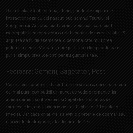
Daca iti place lupta si furia, atunci, prin toate mijloacele,
interactioneaza cu cei nascuti sub semnul Taurului si
Scorpionului. Acestea sunt semne zodiacale care sunt
incompatibile si reprezinta o reteta pentru dezastrul relatiei. S-
ar putea sa fii, de asemenea, o personalitate mult prea
puternica pentru Varsator, care pe termen lung poate parea
pur si simplu prea „delicat” pentru gusturile tale.
Fecioara: Gemeni, Sagetator, Pesti
Cei mai buni prieteni ai tai pot fi, in mod ironic, cei cu care esti
cel mai putin compatibil din punct de vedere romantic, iar
acesti oameni sunt Gemeni si Sagetator. Esti atras de
farmecele lor, dar ii judeci in secret. Si ghici ce? Te judeca
imediat. Dar daca chiar vrei sa eviti o prietenie de cosmar sau
o poveste de dragoste, stai departe de Pesti.