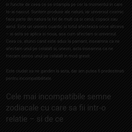
in functie de ceea ce se intampla pe cer la momentul in care
te-ai nascut. Suntem produse ale naturii, iar universul cosmic
face parte din natura la fel de mult ca si cerul, copacii sau
aerul. Este un univers cuantic si totul afecteaza orice altceva
– si asta se aplica si noua, asa cum afectam si universul.
Ceea ce, atunci cand este adus la pamant, inseamna ca ne
afectam unul pe celalalt si, uneori, asta inseamna ca ne
frecam serios unul pe celalalt in mod gresit.
Este ciudat sa ne gandim la asta, dar am putea fi predestinati
pentru incompatibilitate.
Cele mai incompatibile semne
zodiacale cu care sa fii intr-o
relatie – si de ce