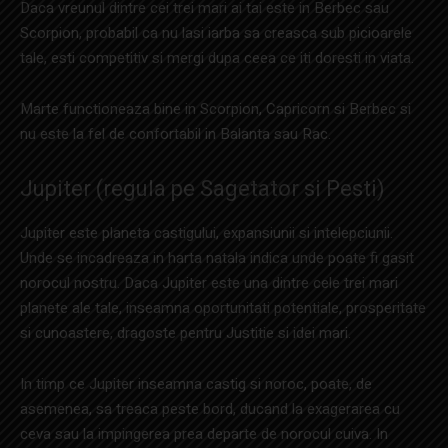
Daca vreunul dintre cei trei mari ai tai este in Berbec sau
Scorpion, probabil ca nu lasi iarba sa creasca sub picioarele
tale, esti competitiv si mergi dupa ceea ce iti doresti in viata.
Marte functioneaza bine in Scorpion, Capricorn si Berbec si
nu este la fel de confortabil in Balanta sau Rac.
Jupiter (regula pe Sagetator si Pesti)
Jupiter este planeta castigului, expansiunii si intelepciunii.
Unde se incadreaza in harta natala indica unde poate fi gasit
norocul nostru. Daca Jupiter este una dintre cele trei mari
planete ale tale, inseamna oportunitati potentiale, prosperitate
si cunoastere, dragoste pentru Justitie si idei mari.
In timp ce Jupiter inseamna castig si noroc, poate, de
asemenea, sa treaca peste bord, ducand la exagerarea cu
ceva sau la impingerea prea departe de norocul cuiva. In