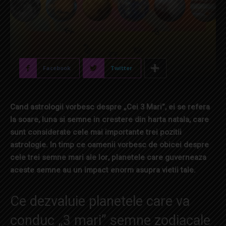
Facebook
Twitter
Cand astrologii vorbesc despre „Cei 3 Mari”, ei se refera
la soare, luna si semne in crestere din harta natala, care
sunt considerate cele mai importante trei pozitii
astrologie. In timp ce oamenii vorbesc de obicei despre
cele trei semne mari ale lor, planetele care guverneaza
aceste semne au un impact enorm asupra vietii tale.
Ce dezvaluie planetele care va
conduc „3 mari” semne zodiacale