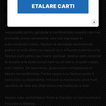
confortabila in aceste
semne
, dar nu atat in ​​Taur sau Leu.
ETALARE CARTI
Neptun (domina Pestii)
Neptun simbolizeaza spiritualitatea si creativitatea si este
responsabil pentru gandurile si sentimentele noastre cele mai
profunde, uneori sentimente care zac ingropate in
subconstientul nostru. Neptun ne dezvaluie sentimentele
psihice si multi dintre cei nascuti cu o influenta puternica a lui
Neptun sunt psihici sau foarte spirituali. Neptun este conectat
la oceane si la acele lucruri care nu se vad si, in unele cazuri,
sunt mistice. De asemenea, guverneaza compasiunea si
iubirea neconditionata. Partea opusa a lui Neptun poate fi
conectata cu dependente, minciuni si inselaciune, prea mult
sacrificiu de sine sau chiar latura mai neplacuta a vietii.
Neptun este confortabil in Pesti si Varsator si mai incomod in
Fecioara si Balanta.