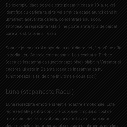
De exemplu, daca soarele este plasat in casa a 10-a, te vei
identifica cu cariera ta si te vei simti ca acasa atunci cand iti
urmaresti adevarata cariera, concentrare sau scop.
Intotdeauna reprezinta tatal si ne poate arata tipul de barbat
care a fost, la bine si la rau.
Soarele joaca un rol major daca unul dintre cei „3 mari” se afla
in zodia Leu. Soarele este acasa in Leu, exaltat in Berbec
(ceea ce inseamna ca functioneaza bine), slabit in Varsator si
caderea lui este in Balanta (ceea ce inseamna ca nu
functioneaza la fel de bine in ultimele doua zodii).
Luna (stapaneste Racul)
Luna reprezinta emotiile si vietile noastre emotionale. Este
reprezentativ pentru conditiile copilariei timpurii si tipul de
mama pe care l-am avut sau pe care il avem. Luna este
despre sinele interior personal si despre sentimente, intuitie si