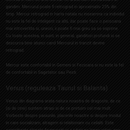
gandim. Mercurul poate fi retrograd in aproximativ 25% din
timp. Mercur retrograd in harta natala nu inseamna ca individul
nu este la fel de inteligent ca altii, dar poate face o persoana
mai introvertita si, uneori, ii poate fi mai greu sa se exprime.
Cu toate acestea, ei sunt, in general, ganditori profundi si se
descurca bine atunci cand Mercurul in tranzit devine
retrograd.
Mercur este confortabil in Gemeni si Fecioara si nu este la fel
de confortabil in Sagetator sau Pesti.
Venus (reguleaza Taurul si Balanta)
Venus din diagrama arata natura noastra de dragoste, de ce
(si de cine) suntem atrasi si de ce pretuim cel mai mult.
Vorbeste despre pasiunile, placerile noastre si despre modul
in care socializam, atragem si relationam cu ceilalti. Este