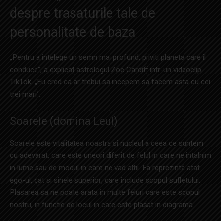
despre trasaturile tale de
personalitate de baza
„Pentru a intelege un semn mai profund, priviti planeta care il
conduce”, a explicat astrologul Zoe Cardiff intr-un videoclip
TikTok. „Eu cred ca ar trebui sa incepem sa facem asta cu cei
trei mari”.
Soarele (domina Leul)
Soarele este vitalitatea noastra si nucleul a ceea ce suntem
cu adevarat, care este uneori diferit de felul in care ne intalnim
in lume sau de modul in care ne vad altii. Ea reprezinta atat
ego-ul, cat si sinele superior, care include scopul sufletului.
Plasarea sa ne poate arata in multe feluri care este scopul
nostru, in functie de locul in care este plasat in diagrama.