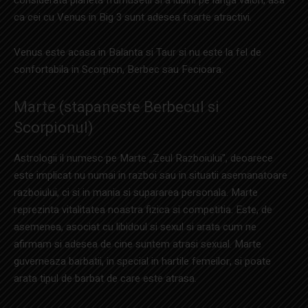
considerata planeta frumusetii si a iubirii pe langa valori, asa
ca cei cu Venus in Big 3 sunt adesea foarte atractivi.
Venus este acasa in Balanta si Taur si nu este la fel de
confortabila in Scorpion, Berbec sau Fecioara.
Marte (stapaneste Berbecul si
Scorpionul)
Astrologii il numesc pe Marte „Zeul Razboiului”, deoarece
este implicat nu numai in razboi sau in situatii asemanatoare
razboiului, ci si in mania si supararea personala. Marte
reprezinta vitalitatea noastra fizica si competitia. Este, de
asemenea, asociat cu libidoul si sexul si arata cum ne
afirmam si adesea de cine suntem atrasi sexual. Marte
guverneaza barbatii, in special in hartile femeilor, si poate
arata tipul de barbat de care este atrasa.