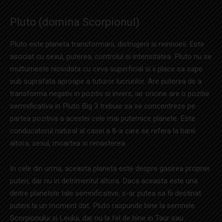
Pluto (domina Scorpionul)
Pluto este planeta transformarii, distrugerii si reinnoirii. Este
asociat cu sexul, puterea, controlul si intensitatea. Pluto nu se
multumeste niciodata cu ceva superficial si ii place sa sape
sub suprafata aproape a tuturor lucrurilor. Are puterea de a
transforma negativ in pozitiv si invers, iar oricine are o pozitie
semnificativa in Pluto Big 3 trebuie sa se concentreze pe
partea pozitiva a acestei cele mai puternice planete. Este
conducatorul natural al casei a 8-a care se refera la banii
altora, sexul, moartea si renasterea.
In cele din urma, aceasta planeta este despre gasirea propriei
puteri, dar nu in detrimentul altora. Daca aceasta este una
dintre planetele tale semnificative, s-ar putea sa fii destinat
puterii la un moment dat. Pluto raspunde bine la semnele
Scorpionului si Leului, dar nu la fel de bine in Taur sau