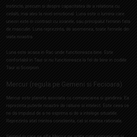
instincte, precum si despre capacitatea de a relationa cu
ceilalti, mai ales la nivel emotional. Luna este o lumina care
uneori este in contrast cu soarele, sau principalul feminin fata
de masculin. Luna reprezinta, de asemenea, toate femeile din
viata noastra.
Luna este acasa in Rac unde functioneaza bine. Este
confortabil in Taur si nu functioneaza la fel de bine in zodiile
Taur si Scorpion.
Mercur (regula pe Gemeni si Fecioara)
Mercur este planeta asociata cu comunicarea si gandirea. Ea
reprezinta puterile noastre de ratiune si intelect. Este ceea ce
ne da impulsul de a ne exprima si de a intelege situatiile.
Reprezinta atat mintea constienta, cat si mintea rationala.
Semnul in care se afla Mercur ne arata cum comunicam si