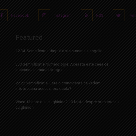
Facebook
Instagram
RSS
Twit
Featured
12:34: Semnificatia timpului si a numarului angelic
333 Semnificatie Numerologie: Aceasta este ceea ce
inseamna numarul de inger
22:22 Semnificatie: Este o coincidenta ca vedem
intotdeauna aceeasi ora dubla?
Vineri 13 este o zi cu ghinion? 10 fapte despre presupusa zi
cu ghinion