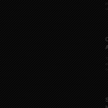
p
ui
C
T
a
c
S
l