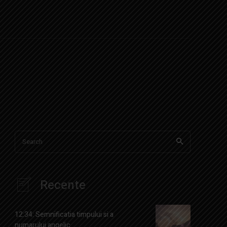
Search
Recente
12:34: Semnificatia timpului si a
numarului angelic