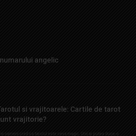
 numarului angelic
arotul si vrajitoarele: Cartile de tarot
unt vrajitorie?
nii oameni cred ca tarotul este ceva magic. Unii ar putea duce-o