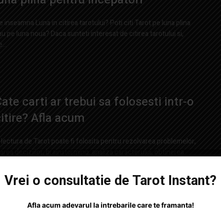
e inseamna Luna in citirea tarotului? Poti citi Tarot pe luna plina
au pe luna noua? Daca sunteti interesat de citirea tarotului si,
...
ate carti ar trebui sa folosesti intr-o
itire? Afla acum
 lectura de Tarot poate fi folosita pentru rezolvarea problemelor,
uarea deciziilor, brainstorming, analiza caracterului, obtinerea
nei perspective asupra trecutului, prezentului si viitorului,
bstacolelor...
Vrei o consultatie de Tarot Instant?
Afla acum adevarul la intrebarile care te framanta!