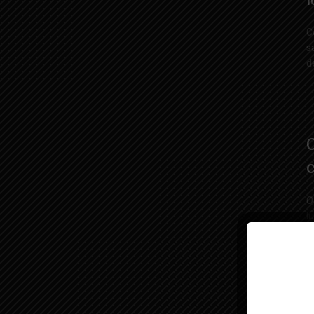
C
s
de
C
c
O
l
u
o