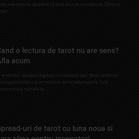
utin mai departe, spunand ca este asociat cu vrajitoria. Cand ne
tam...
and o lectura de tarot nu are sens?
Afla acum
i-ai pierdut vreodata legatura cu cardurile tale? Multi dintre noi
m experimentat-o ​​la un moment dat in viata noastra. Este
unoscut sub numele de...
pread-uri de tarot cu luna noua si
una plina pentru incepatori