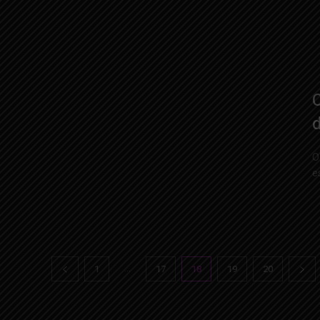
C
d
O
e
...
1
17
18
19
20