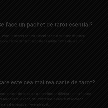
e face un pachet de tarot esential?
u este un secret pentru nimeni ca am o multime de pareri
espre cartile de tarot si poate ca multe dintre ele le sunt...
are este cea mai rea carte de tarot?
iecare carte de tarot are o semnificatie diferita pentru fiecare
ersoana care le vede, dar exista unele care sunt aproape
niversal antipatice. Te-ai intrebat...