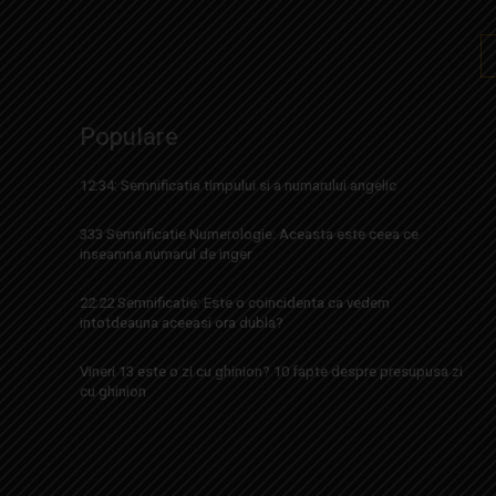
Populare
12:34: Semnificatia timpului si a numarului angelic
333 Semnificatie Numerologie: Aceasta este ceea ce
inseamna numarul de inger
22:22 Semnificatie: Este o coincidenta ca vedem
intotdeauna aceeasi ora dubla?
Vineri 13 este o zi cu ghinion? 10 fapte despre presupusa zi
cu ghinion