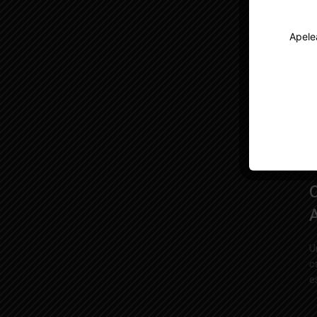
Apele
t
E
e
C
U
ca
es