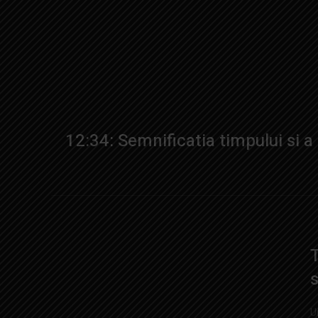
12:34: Semnificatia timpului si a
T
s
U