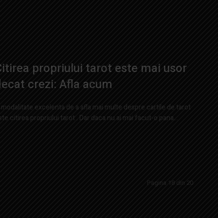
itirea propriului tarot este mai usor
ecat crezi: Afla acum
 modalitate excelenta de a afla mai multe despre cartile de tarot
ste citirea propriului tarot . Dar daca nu ai mai facut-o pana...
Pagina 18 din 20