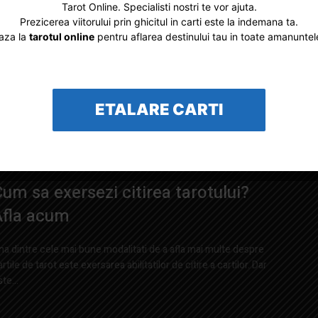
Tarot Online. Specialisti nostri te vor ajuta.
Cum sa schitezi un roman cu carti de
Prezicerea viitorului prin ghicitul in carti este la indemana ta.
aza la
tarotul online
pentru aflarea destinului tau in toate amanuntel
arot
xista o multime de resurse pentru a crea un complot nou, dar
xista una pe care sunt destul de sigur ca nu ati incercat-o....
ETALARE CARTI
um sa exersezi citirea tarotului?
Afla acum
na dintre cele mai bune modalitati de a afla mai multe despre
rtile de tarot este exersarea abilitatilor de citire a cartilor. Dar
te...