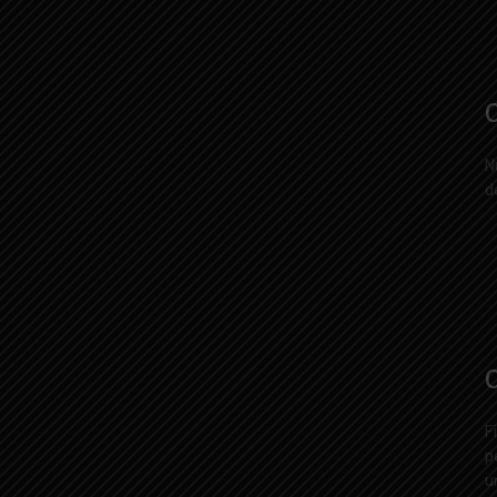
C
N
d
C
F
p
u